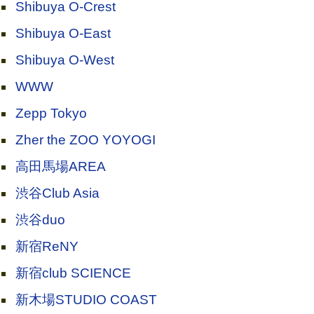
Shibuya O-Crest
Shibuya O-East
Shibuya O-West
WWW
Zepp Tokyo
Zher the ZOO YOYOGI
高田馬場AREA
渋谷Club Asia
渋谷duo
新宿ReNY
新宿club SCIENCE
新木場STUDIO COAST