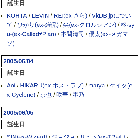
誕生日
KOHTA
/
LEVIN
/
REI(ex-さら)
/
VkDB.jpについ
て
/
ひかり(ex-羅侃)
/
尖(ex-クロルシアン)
/
柊-sy
u-(ex-Called≠Plan)
/
本間清司
/
優太(ex-メガマ
ソ)
2005/06/04
誕生日
Aoi
/
HIKARU(ex-ホストラブ)
/
marya
/
ケイタ(e
x-Cyclone)
/
京也
/
咲華
/
零乃
2005/06/05
誕生日
SIN(ex-Wizard)
/
ジョジョ
/
リヒト(ex-TRaiL)
/