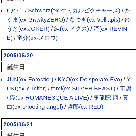
I-アイ-
/
Schwarz(ex-ケミカルピクチャーズ)
/
た
くま(ex-GravityZEЯO)
/
なつき(ex-Velllapis)
/
ゆ
うと(ex.JOKER)
/
純(ex-イクス)
/
流(ex-REVIN
E)
/
竜介(ex-メロウ)
2005/06/20
誕生日
JUN(ex-Forestier)
/
KYO(ex.De'sperate Eve)
/
Y
UKI(ex.∧ucifer)
/
tami(ex-SILVER BEAST)
/
華凛
/
霞(ex-ROMANESQUE A LIVE)
/
鬼龍院 翔
/
真
白(ex-shooting angel)
/
哲郎(ex-RED)
2005/06/21
誕生日