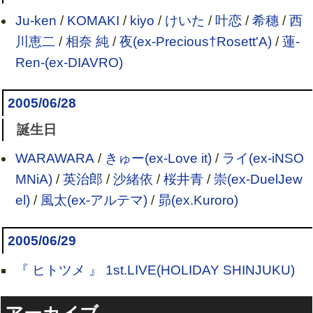
Ju-ken
/
KOMAKI
/
kiyo
/
けいた
/
叶恋
/
希穗
/
西
川恵二
/
相奈 純
/
夜(ex-Precious†Rosett'A)
/
蓮-
Ren-(ex-DIAVRO)
2005/06/28
誕生日
WARAWARA
/
きゅー(ex-Love it)
/
ライ(ex-iNSO
MNiA)
/
英治郎
/
沙緒依
/
桜井青
/
崇(ex-DuelJew
el)
/
風太(ex-アルテマ)
/
昴(ex.Kuroro)
2005/06/29
『 ヒトツメ 』 1st.LIVE(HOLIDAY SHINJUKU)