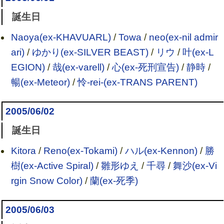
誕生日
Naoya(ex-KHAVUARL)
/
Towa
/
neo(ex-nil admir
ari)
/
ゆかり(ex-SILVER BEAST)
/
リウ
/
叶(ex-L
EGION)
/
哉(ex-varell)
/
心(ex-死刑宣告)
/
静時
/
暢(ex-Meteor)
/
怜-rei-(ex-TRANS PARENT)
2005/06/02
誕生日
Kitora
/
Reno(ex-Tokami)
/
ハル(ex-Kennon)
/
勝
樹(ex-Active Spiral)
/
雛形ゆえ
/
千尋
/
舞沙(ex-Vi
rgin Snow Color)
/
蘭(ex-死季)
2005/06/03