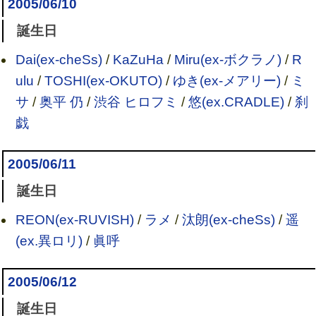
2005/06/10
誕生日
Dai(ex-cheSs)
/
KaZuHa
/
Miru(ex-ボクラノ)
/
R
ulu
/
TOSHI(ex-OKUTO)
/
ゆき(ex-メアリー)
/
ミ
サ
/
奥平 仍
/
渋谷 ヒロフミ
/
悠(ex.CRADLE)
/
刹
戯
2005/06/11
誕生日
REON(ex-RUVISH)
/
ラメ
/
汰朗(ex-cheSs)
/
遥
(ex.異ロリ)
/
眞呼
2005/06/12
誕生日