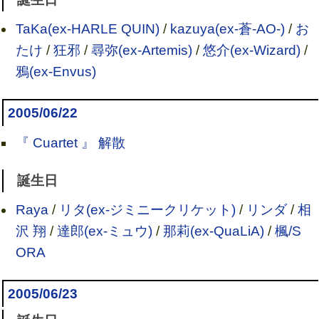
TaKa(ex-HARLE QUIN)
/
kazuya(ex-蒼-AO-)
/
お
たけ
/
狂邪
/
尋弥(ex-Artemis)
/
悠介(ex-Wizard)
/
鴉(ex-Envus)
2005/06/22
『 Cuartet 』 解散
誕生日
Raya
/
リタ(ex-ジミニークリケット)
/
リンダ
/
相
沢 翔
/
達郎(ex-ミュウ)
/
那莉(ex-QuaLiA)
/
楓/S
ORA
2005/06/23