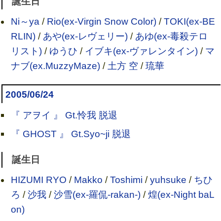
誕生日
Ni～ya
/
Rio(ex-Virgin Snow Color)
/
TOKI(ex-BE
RLIN)
/
あや(ex-レヴェリー)
/
あゆ(ex-毒殺テロ
リスト)
/
ゆうひ
/
イブキ(ex-ヴァレンタイン)
/
マ
ナブ(ex.MuzzyMaze)
/
土方 空
/
琉華
2005/06/24
『 アヲイ 』 Gt.怜我 脱退
『 GHOST 』 Gt.Syo~ji 脱退
誕生日
HIZUMI RYO
/
Makko
/
Toshimi
/
yuhsuke
/
ちひ
ろ
/
沙我
/
沙雪(ex-羅侃-rakan-)
/
煌(ex-Night baL
on)