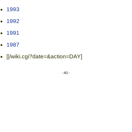
1993
1992
1991
1987
[|/wiki.cgi?date=&action=DAY]
- AD -