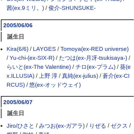
茜(ex.9ミリ。)
/
俊介-SHUNSUKE-
2005/06/06
誕生日
Kira(6/6)
/
LAYGES
/
Tomoya(ex-RED universe)
/
Yu-chi-(ex-SIX-R)
/
たつは(ex-月冴-tsukisaya-)
/
らいと(ex-The Valentine)
/
チロ(ex-プラム)
/
葵(e
x.ILLUSIA)
/
上野 淳
/
真純(ex-julius)
/
蒼介(ex-CI
RCUS)
/
悠(ex-オッドウェイ)
2005/06/07
誕生日
Jiro/ひさと
/
みつお(ex-ガアラ)
/
りぜる
/
ゼクス
/