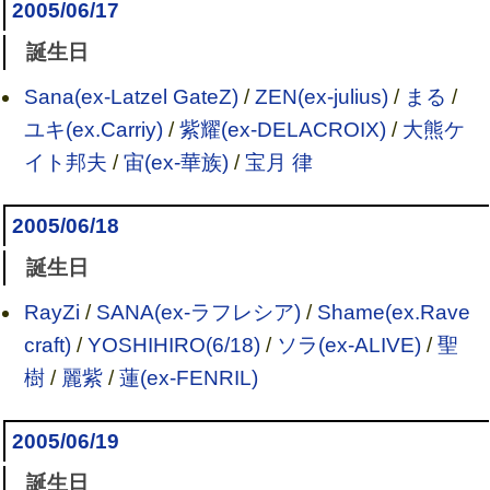
2005/06/17
誕生日
Sana(ex-Latzel GateZ)
/
ZEN(ex-julius)
/
まる
/
ユキ(ex.Carriy)
/
紫耀(ex-DELACROIX)
/
大熊ケ
イト邦夫
/
宙(ex-華族)
/
宝月 律
2005/06/18
誕生日
RayZi
/
SANA(ex-ラフレシア)
/
Shame(ex.Rave
craft)
/
YOSHIHIRO(6/18)
/
ソラ(ex-ALIVE)
/
聖
樹
/
麗紫
/
蓮(ex-FENRIL)
2005/06/19
誕生日