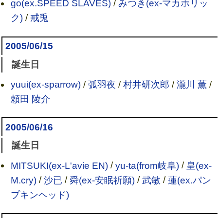
go(ex.SPEED SLAVES)
/
みつき(ex-マカホリッ
ク)
/
戒兎
2005/06/15
誕生日
yuui(ex-sparrow)
/
弧羽夜
/
村井研次郎
/
瀧川 薫
/
頼田 陵介
2005/06/16
誕生日
MITSUKI(ex-L'avie EN)
/
yu-ta(from岐阜)
/
皇(ex-
M.cry)
/
沙已
/
舜(ex-安眠祈願)
/
武敏
/
蓮(ex.パン
プキンヘッド)