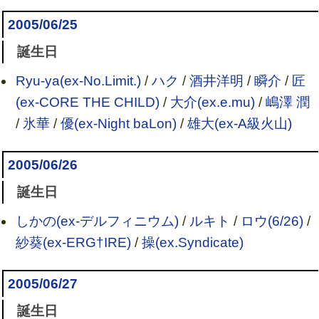
2005/06/25
誕生日
Ryu-ya(ex-No.Limit.)
/
ハク
/
酒井洋明
/
瞬介
/
匠
(ex-CORE THE CHILD)
/
大介(ex.e.mu)
/
嶋澤 潤
/
氷華
/
優(ex-Night baLon)
/
雄大(ex-A級火山)
2005/06/26
誕生日
しかの(ex-デルフィニウム)
/
ルキト
/
ロウ(6/26)
/
紗葵(ex-ERG†IRE)
/
操(ex.Syndicate)
2005/06/27
誕生日