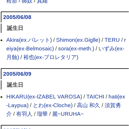
柑那
/
御奴
/
真緒
2005/06/08
誕生日
Akira(ex.パレット)
/
Shimon(ex.Giglle)
/
TERU
/
r
eiya(ex-Belmosaic)
/
sora(ex-meth.)
/
いずみ(ex-
月蝕)
/
裕也(ex-プロレタリア)
2005/06/09
誕生日
HIKARU(ex-IZABEL VAROSA)
/
TAICHI
/
hati(ex
-Laypua)
/
とわ(ex-Cloche)
/
高山 和久
/
須賀勇
介
/
有羽人
/
瑠華
/
麗~URUHA~